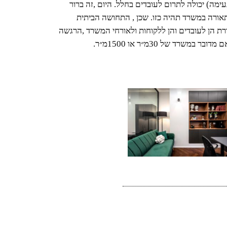
שטוענים שלא בריאה ובטח שלא נעימה) יכולה לתרום לעובדים בחלל. היום ,זה ברור 
לכולנו שאין תמיד סיבה ממשית שתאורה במשרד תהיה כזו. שכן , התחושה הביתית 
החמימה של תאורה במשרד , משדרת הן לעובדים והן ללקוחות ולאורחי המשרד ,הרגשה 
משרד של 30מ״ר או 1500מ״ר. 