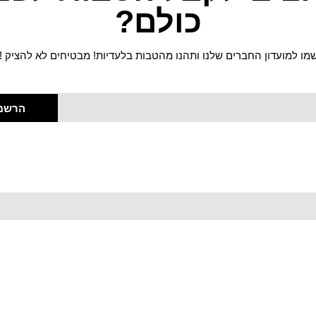
כולם?
מו למועדון החברים שלנו ותהנו מהטבות בלעדיות! מבטיחים לא להציק !
הרשמ
Edisson 2026 © All rights Reserved. Design by Tadmit Interactive